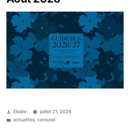
Publié
Elodie
juillet 21, 2026
par
Publié
actualites
,
carousel
dans