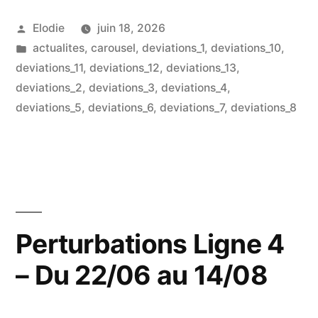
« Calais
Publié
Elodie
juin 18, 2026
Let’s
par
Publié
actualites
,
carousel
,
deviations_1
,
deviations_10
,
Dance
dans
deviations_11
,
deviations_12
,
deviations_13
,
! »
deviations_2
,
deviations_3
,
deviations_4
,
deviations_5
,
deviations_6
,
deviations_7
,
deviations_8
–
Eté
2026 »
Perturbations Ligne 4
– Du 22/06 au 14/08