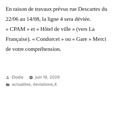
En raison de travaux prévus rue Descartes du
22/06 au 14/08, la ligne 4 sera déviée.
« CPAM » et « Hôtel de ville » (vers La
Française). « Condorcet » ou « Gare » Merci
de votre compréhension.
Publié
Elodie
juin 18, 2026
par
Publié
actualites
,
deviations_4
dans