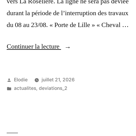
vers La Roselière. La ligne ne sera pas déviée
durant la période de l’interruption des travaux
du 08 au 23/08. « Porte de Lille » « Cheval …
« Perturbations
Continuer la lecture
Ligne
2
Publié
Elodie
juillet 21, 2026
–
par
Publié
actualites
,
deviations_2
A
dans
compter
du
23/07 »