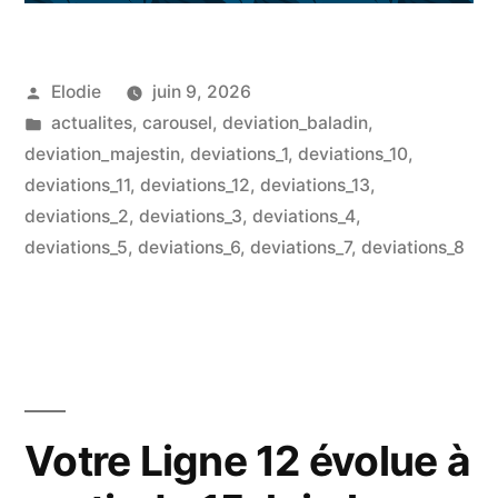
Publié
Elodie
juin 9, 2026
par
Publié
actualites
,
carousel
,
deviation_baladin
,
dans
deviation_majestin
,
deviations_1
,
deviations_10
,
deviations_11
,
deviations_12
,
deviations_13
,
deviations_2
,
deviations_3
,
deviations_4
,
deviations_5
,
deviations_6
,
deviations_7
,
deviations_8
Votre Ligne 12 évolue à