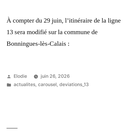
À compter du 29 juin, l’itinéraire de la ligne
13 sera modifié sur la commune de
Bonningues-lès-Calais :
Publié
Elodie
juin 26, 2026
par
Publié
actualites
,
carousel
,
deviations_13
dans