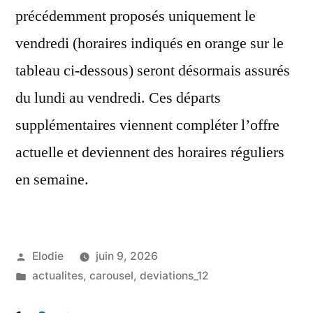
précédemment proposés uniquement le
vendredi (horaires indiqués en orange sur le
tableau ci-dessous) seront désormais assurés
du lundi au vendredi. Ces départs
supplémentaires viennent compléter l’offre
actuelle et deviennent des horaires réguliers
en semaine.
Publié
Elodie
juin 9, 2026
par
Publié
actualites
,
carousel
,
deviations_12
dans