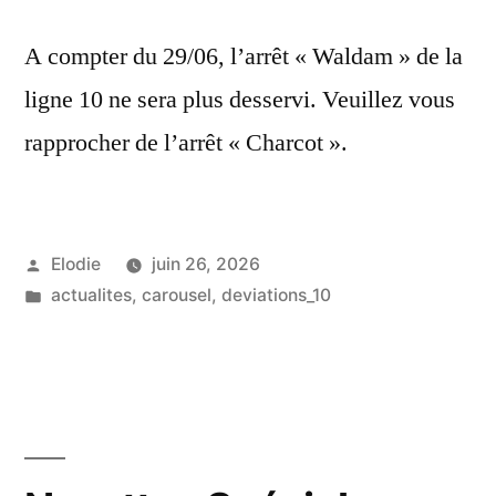
A compter du 29/06, l’arrêt « Waldam » de la
ligne 10 ne sera plus desservi. Veuillez vous
rapprocher de l’arrêt « Charcot ».
Publié
Elodie
juin 26, 2026
par
Publié
actualites
,
carousel
,
deviations_10
dans