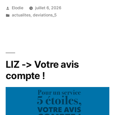
Publié
Elodie
juillet 6, 2026
par
Publié
actualites
,
deviations_5
dans
LIZ -> Votre avis
compte !