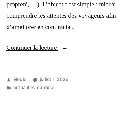
propreté, …). L’objectif est simple : mieux
comprendre les attentes des voyageurs afin
d’améliorer en continu la …
« LIZ
Continuer la lecture
-
>
Publié
Elodie
juillet 1, 2026
Votre
par
Publié
actualites
,
carousel
avis
dans
compte
! »