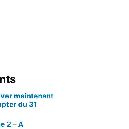
ents
iver maintenant
mpter du 31
e 2 – A