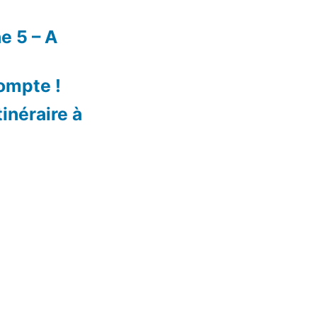
e 5 – A
compte !
tinéraire à