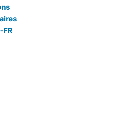
ons
aires
s-FR