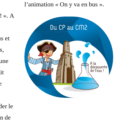
l’animation « On y va en bus ».
! ». A
s et
s,
 une
it
e
der le
on de