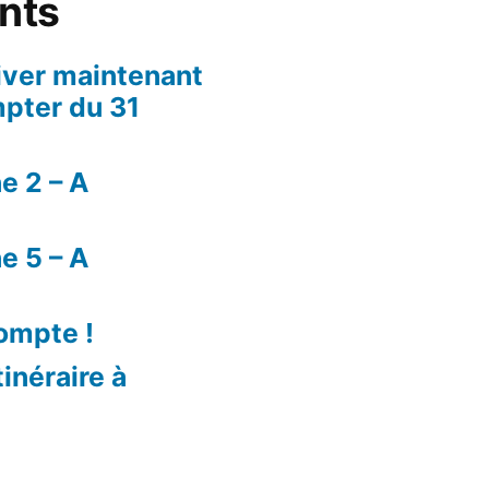
ents
iver maintenant
mpter du 31
e 2 – A
e 5 – A
compte !
tinéraire à