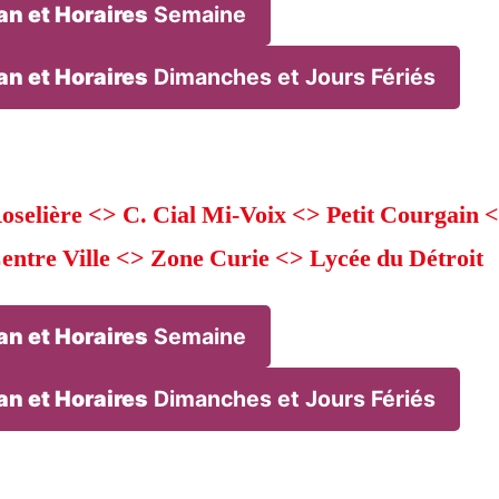
an et Horaires
Semaine
an et Horaires
Dimanches et Jours Fériés
oselière <> C. Cial Mi-Voix <> Petit Courgain 
entre Ville <> Zone Curie <> Lycée du Détroit
an et Horaires
Semaine
an et Horaires
Dimanches et Jours Fériés