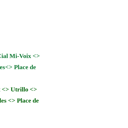
ial Mi-Voix <>
es<> Place de
<> Utrillo <>
es <> Place de