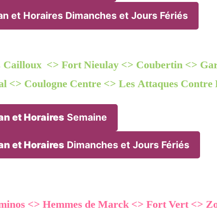
an et Horaires Dimanches et Jours Fériés
Cailloux <> Fort Nieulay <> Coubertin <> Gar
al <> Coulogne Centre <> Les Attaques Contre
an et Horaires
Semaine
an et Horaires
Dimanches et Jours Fériés
minos <> Hemmes de Marck <> Fort Vert <> Zo