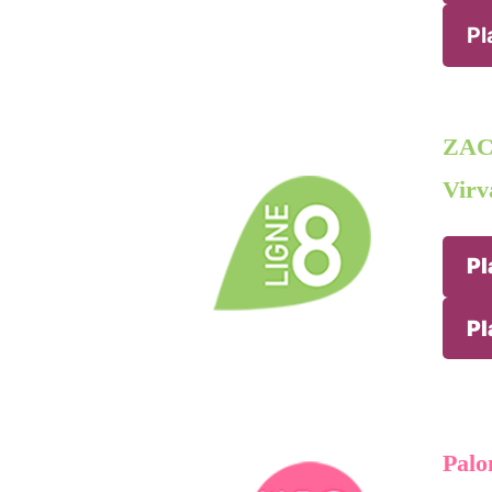
Pl
ZAC 
Virv
Pl
Pl
Palo