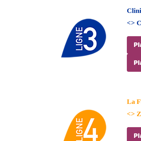
Clin
<> C
Pl
Pl
La F
<> Z
Pl