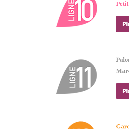
Peti
Pl
Palo
Mar
Pl
Gare