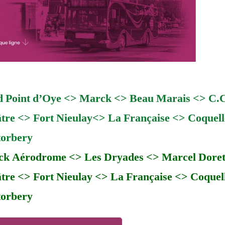
 Point d’Oye <> Marck <> Beau Marais <> C.C
tre <> Fort Nieulay<> La Française <> Coquell
orbery
k Aérodrome <> Les Dryades <> Marcel Doret 
tre <> Fort Nieulay <> La Française <> Coquell
orbery