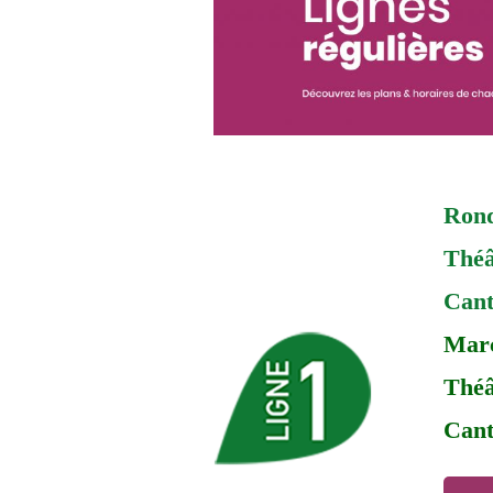
Rond
Théâ
Cant
Marc
Théâ
Cant