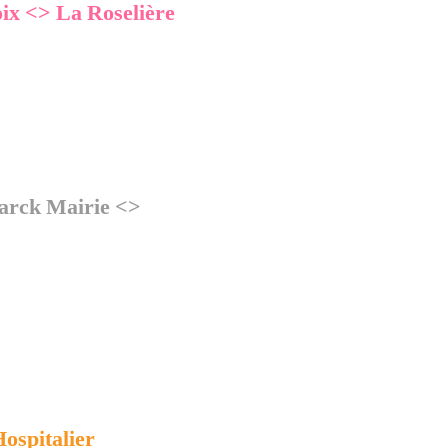
oix <> La Roselière
arck Mairie <>
ospitalier