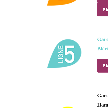
Pl
Gare
Blér
Pl
Gare
Hame