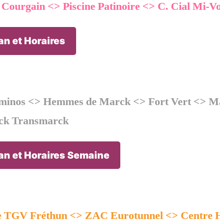
t Courgain <> Piscine Patinoire <> C. Cial Mi-V
an et Horaires
minos <> Hemmes de Marck <> Fort Vert <> M
ck Transmarck
an et Horaires Semaine
 TGV Fréthun <> ZAC Eurotunnel <> Centre H