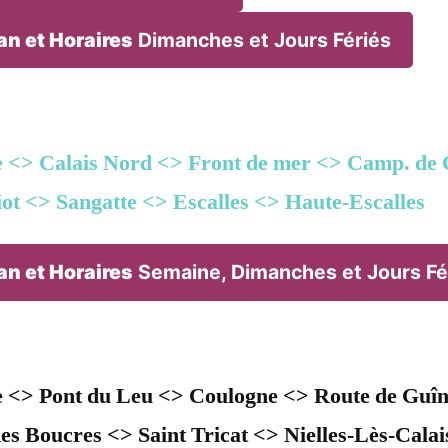
an et Horaires
Dimanches et Jours Fériés
 <> Calais Nord <> Front de mer <> Camp. de 
iot <> Sangatte <> Escalles <> Haute-Escalles
an et Horaires
Semaine, Dimanches et Jours Fé
 <> Pont du Leu <> Coulogne <> Route de Guîn
s Boucres <> Saint Tricat <> Nielles-Lès-Cala