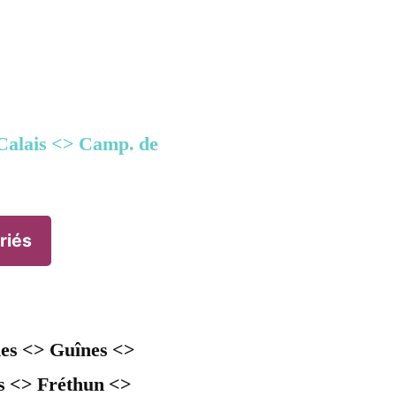
Calais <> Camp. de
riés
es <> Guînes <>
is <> Fréthun <>