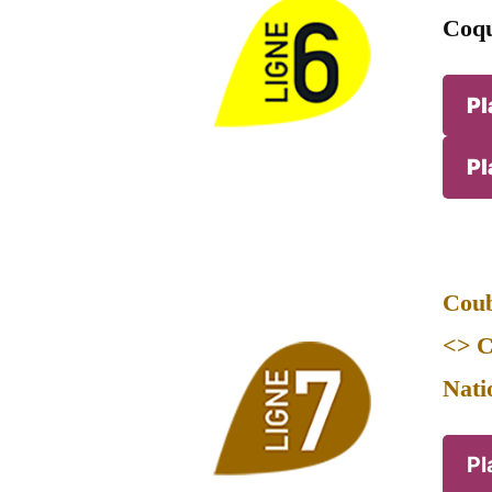
Coqu
Pl
Pl
Coub
<> C
Nati
Pl