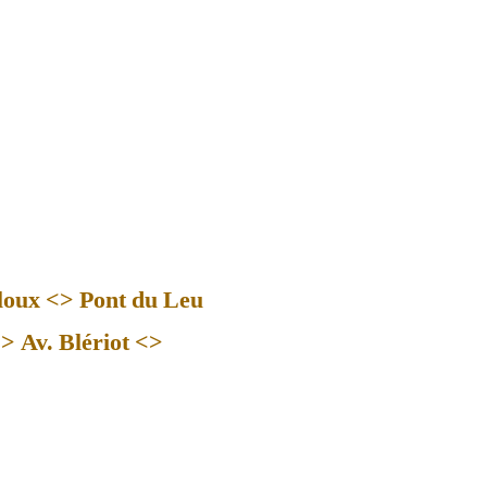
loux <> Pont du Leu
> Av. Blériot <>