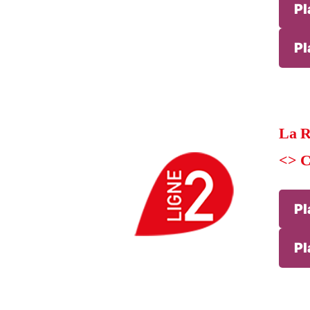
Pl
Pl
La R
<> C
Pl
Pl