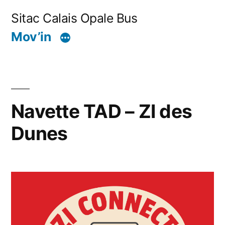
Aller
Sitac Calais Opale Bus
au
Mov’in
contenu
Navette TAD – ZI des
Dunes