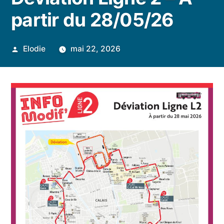
partir du 28/05/26
Publié
Elodie
mai 22, 2026
par